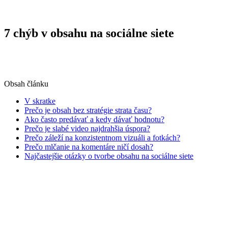
Späť na blog
7 chýb v obsahu na sociálne siete
Filip Ferianec
•
15. februára 2026
•
4 min čítania
Obsah článku
V skratke
Prečo je obsah bez stratégie strata času?
Ako často predávať a kedy dávať hodnotu?
Prečo je slabé video najdrahšia úspora?
Prečo záleží na konzistentnom vizuáli a fotkách?
Prečo mlčanie na komentáre ničí dosah?
Najčastejšie otázky o tvorbe obsahu na sociálne siete
Najčastejšie chyby pri tvorbe obsahu na sociálne siete
nevznikajú z lenivosti, ale z náhlenia: firmy publikujú bez
plánu, tlačia len na predaj a podceňujú kvalitu videa a