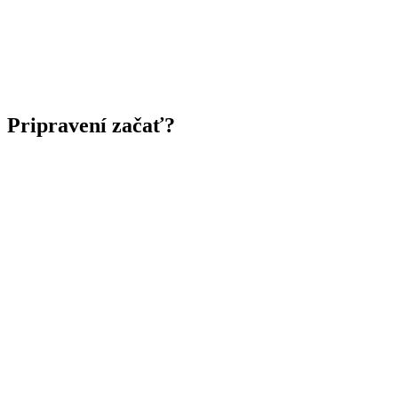
ako má vec vyzerať a pôsobiť. Pro
...
Brand audit: máte problém so značkou?
Brand audit je porovnanie toho, ako svoju značku vidíte vy, s tým,
ako ju vidí zákazník. Znie to ako
...
Pripravení
začať
?
Leave this field empty